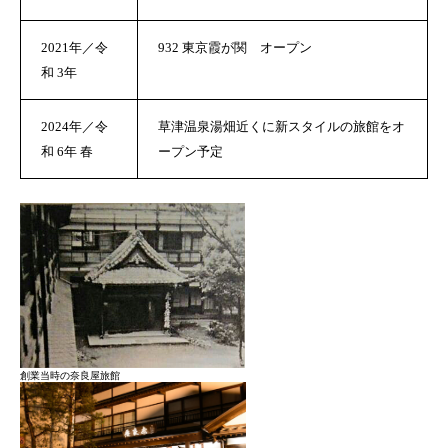
応募・お問い合わせ
2021年／
令
932 東京霞が関 オープン
和 3年
私たちが目指すこと
私たちのフィールド
私たちの仕事
草津の生
2024年／
令
草津温泉湯畑近くに新スタイルの旅館をオ
和 6年
春
ープン予定
創業当時の奈良屋旅館