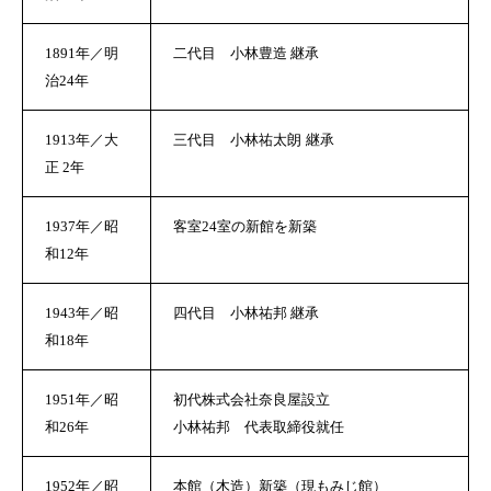
1891年／明
二代目 小林豊造 継承
治24年
1913年／大
三代目 小林祐太朗
継承
正 2年
1937年／昭
客室24室の新館を新築
和12年
1943年／昭
四代目 小林祐邦 継承
和18年
1951年／昭
初代株式会社奈良屋設立
和26年
小林祐邦
代表取締役就任
1952年／昭
本館（木造）新築（現もみじ館）