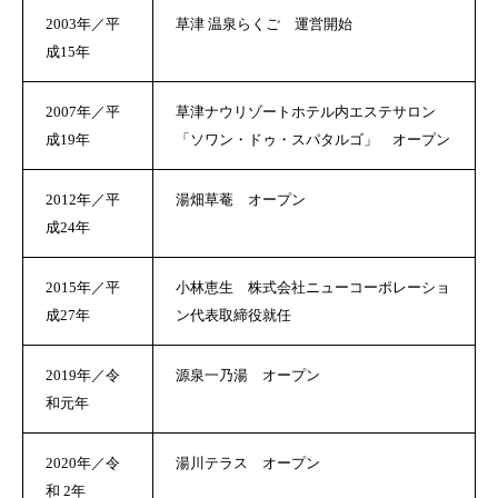
2003年／平
草津 温泉らくご 運営開始
成15年
2007年／平
草津ナウリゾートホテル内エステサロン
成19年
「ソワン・ドゥ・スパタルゴ」 オープン
2012年／平
湯畑草菴 オープン
成24年
私たちが目指すこと
2015年／平
小林恵生 株式会社ニューコーポレーショ
私たちのフィールド
成27年
ン代表取締役就任
私たちの仕事
2019年／令
源泉一乃湯 オープン
和元年
草津の生活
募集要項
2020年／
令
湯川テラス オープン
和 2年