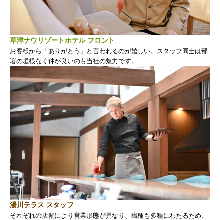
草津の生活
募集要項
草津ナウリゾートホテル フロント
お客様から「ありがとう」と言われるのが嬉しい。スタッフ同士は部
署の垣根なく仲が良いのも当社の魅力です。
応募・お問い合わせ
私たちが目指すこと
私たちのフィールド
私たちの仕事
草津の生
湯川テラス スタッフ
それぞれの店舗により営業形態が異なり、職種も多種にわたるため、