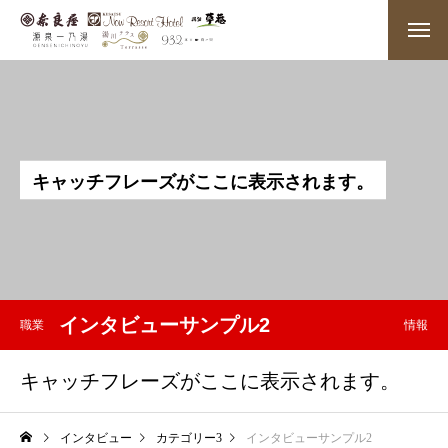
キ
ャ
ッ
チ
フ
レ
ー
ズ
が
こ
こ
に
表
示
さ
れ
ま
す
。
インタビューサンプル2
職業
情報
キャッチフレーズがここに表示されます。
インタビュー
カテゴリー3
インタビューサンプル2